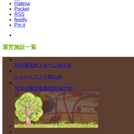
Hatena
Pocket
RSS
feedly
Pin it
運営施設一覧
特別養護老人ホーム椋の木
ショートステイ椋の木
居宅介護支援事業所 椋の木