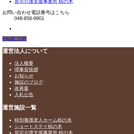
居宅介護支援事業所 椋の木
お問い合わせ電話番号はこちら
048-856-9901
PAGE TOP
運営法人について
法人概要
理事長挨拶
お知らせ
施設のブログ
改善案
入札公告
運営施設一覧
特別養護老人ホーム椋の木
ショートステイ椋の木
居宅介護支援事業所 椋の木