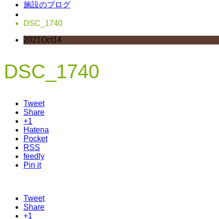
施設のブログ
DSC_1740
2021
Oct
14
DSC_1740
Tweet
Share
+1
Hatena
Pocket
RSS
feedly
Pin it
Tweet
Share
+1