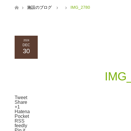
ホーム
施設のブログ
IMG_2780
2024
DEC
30
IMG
Tweet
Share
+1
Hatena
Pocket
RSS
feedly
Pin it