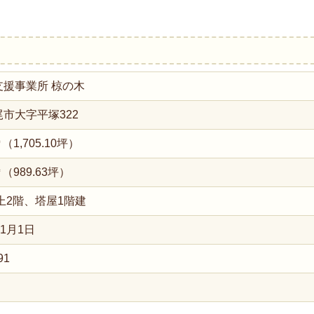
支援事業所 椋の木
市大字平塚322
1㎡（1,705.10坪）
0㎡（989.63坪）
上2階、塔屋1階建
1月1日
91