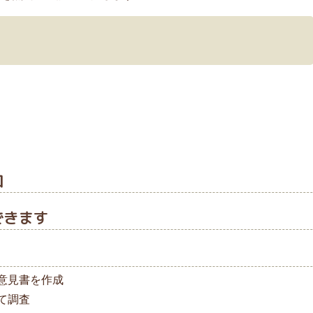
口
できます
意見書を作成
て調査