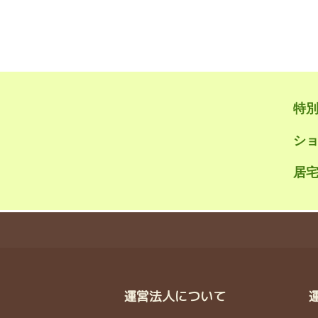
特
シ
居宅
運営法人について