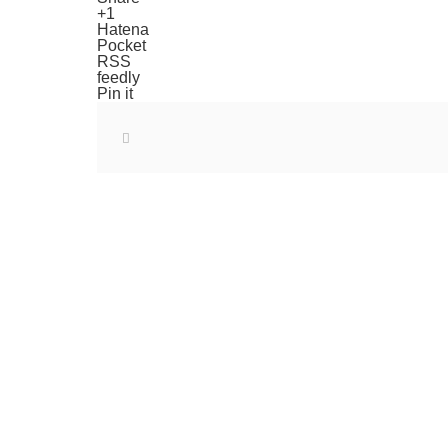
+1
Hatena
Pocket
RSS
feedly
Pin it