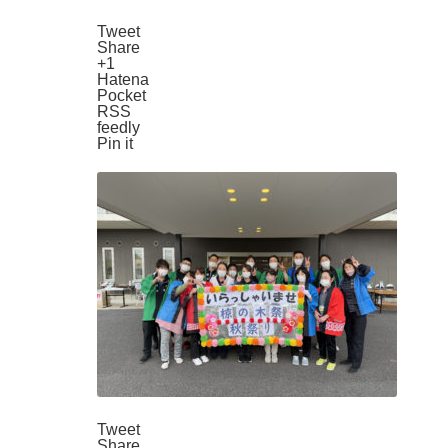
Tweet
Share
+1
Hatena
Pocket
RSS
feedly
Pin it
Tweet
Share