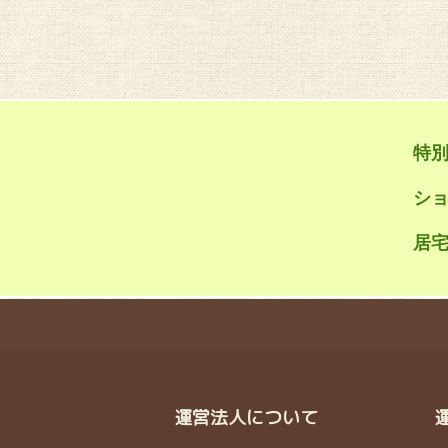
特
シ
居宅
運営法人について