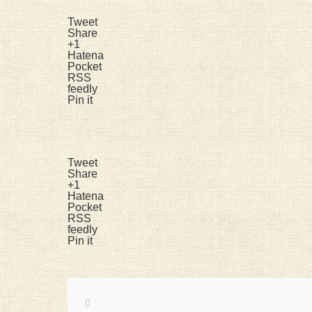
Tweet
Share
+1
Hatena
Pocket
RSS
feedly
Pin it
Tweet
Share
+1
Hatena
Pocket
RSS
feedly
Pin it