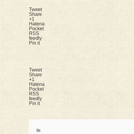
Tweet
Share
+1
Hatena
Pocket
RSS
feedly
Pin it
Tweet
Share
+1
Hatena
Pocket
RSS
feedly
Pin it