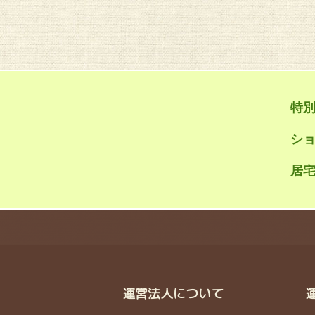
特
シ
居宅
運営法人について