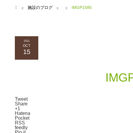
ホーム
施設のブログ
IMGP1585
2021
OCT
15
IMG
Tweet
Share
+1
Hatena
Pocket
RSS
feedly
Pin it