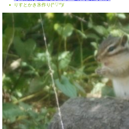
りすとかき氷作り(^▽^)/