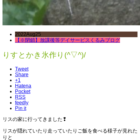
2022
Aug
25
【※閉鎖】放課後等デイサービスくるみブログ
りすとかき氷作り(^▽^)/
Tweet
Share
+1
Hatena
Pocket
RSS
feedly
Pin it
リスの家に行ってきました❢
リスが隠れていたり走っていたりご飯を食べる様子が見れた
りと