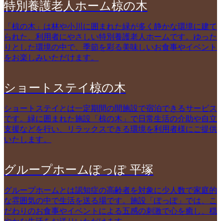
特別養護老人ホーム椋の木
「椋の木」は林や小川に囲まれた緑が多く静かな環境に建て
られた、利用者にやさしい特別養護老人ホームです。ゆった
りとした環境の中で、季節を彩る美味しいお食事やイベント
をお楽しみいただけます。
ショートステイ椋の木
ショートステイとは一定期間の間施設で宿泊できるサービス
です。緑に囲まれた施設「椋の木」で日常生活の介助や自立
支援などを行い、リラックスできる環境を利用者様にご提供
いたします。
グループホームぽっぽ 平塚
グループホームとは認知症の高齢者を対象に少人数で家庭的
な雰囲気の中で生活を送る場です。施設「ぽっぽ」では、こ
だわりのお食事やイベントによる五感の刺激で心を癒し、穏