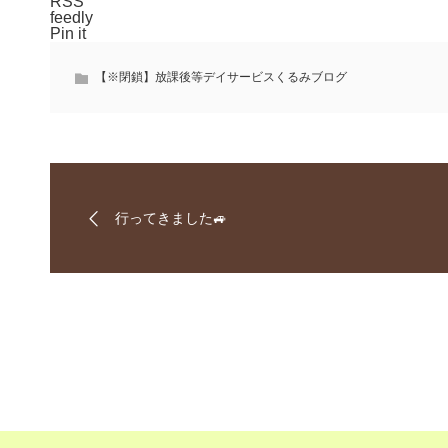
RSS
feedly
Pin it
【※閉鎖】放課後等デイサービスくるみブログ
行ってきました🚙