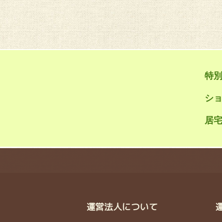
特
シ
居宅
運営法人について