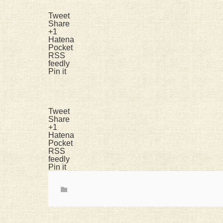
Tweet
Share
+1
Hatena
Pocket
RSS
feedly
Pin it
Tweet
Share
+1
Hatena
Pocket
RSS
feedly
Pin it