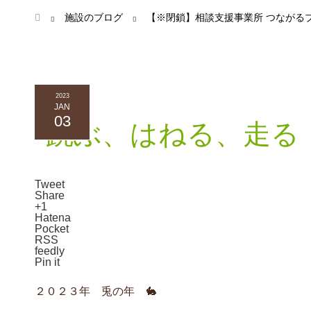
ホーム
施設のブログ
【※閉鎖】相談支援事業所 つながる
2023
JAN
03
跳ぶ、はねる、走る
Tweet
Share
+1
Hatena
Pocket
RSS
feedly
Pin it
２０２３年 兎の年 🐇