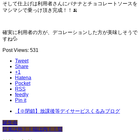
そして仕上げは利用者さんにバナナとチョコレートソースを
マシマシで乗っけ頂き完成！！🍌
確実に利用者の方が、デコレーションした方が美味しそうで
すね💦
Post Views:
531
Tweet
Share
+1
Hatena
Pocket
RSS
feedly
Pin it
【※閉鎖】放課後等デイサービスくるみブログ
誕生会
👹鬼は外！！福は内！！👹