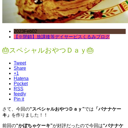
2023
Feb
02
【※閉鎖】放課後等デイサービスくるみブログ
🎂スペシャルおやつＤａｙ🎂
Tweet
Share
+1
Hatena
Pocket
RSS
feedly
Pin it
さて、今回の
“スペシャルおやつＤａｙ”
では
「バナナケー
キ」
を作りました！！
前回の
“かぼちゃケーキ”
が好評だったので今回は
“バナナケ