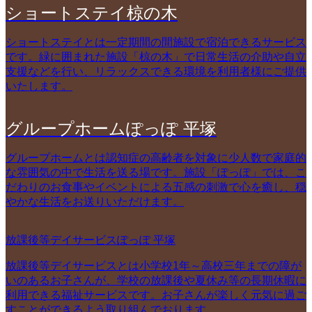
ショートステイ椋の木
ショートステイとは一定期間の間施設で宿泊できるサービス
です。緑に囲まれた施設「椋の木」で日常生活の介助や自立
支援などを行い、リラックスできる環境を利用者様にご提供
いたします。
グループホームぽっぽ 平塚
グループホームとは認知症の高齢者を対象に少人数で家庭的
な雰囲気の中で生活を送る場です。施設「ぽっぽ」では、こ
だわりのお食事やイベントによる五感の刺激で心を癒し、穏
やかな生活をお送りいただけます。
放課後等デイサービスぽっぽ 平塚
放課後等デイサービスとは小学校1年～高校三年までの障が
いのあるお子さんが、学校の放課後や夏休み等の長期休暇に
利用できる福祉サービスです。お子さんが楽しく元気に過ご
すことができるよう取り組んでおります。