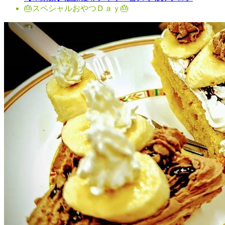
🎂スペシャルおやつＤａｙ🎂