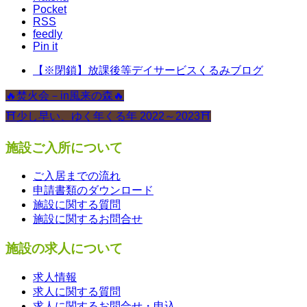
Pocket
RSS
feedly
Pin it
【※閉鎖】放課後等デイサービスくるみブログ
🔥焚火会－in風来の森🔥
⛩少し早い、ゆく年くる年 2022～2023⛩
施設ご入所について
ご入居までの流れ
申請書類のダウンロード
施設に関する質問
施設に関するお問合せ
施設の求人について
求人情報
求人に関する質問
求人に関するお問合せ・申込