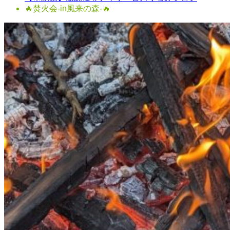
🔥焚火会-in風来の森-🔥