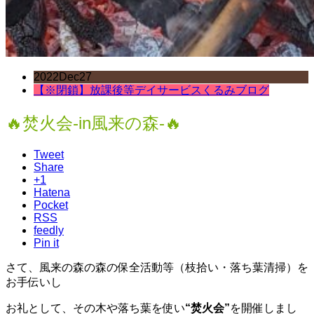
2022
Dec
27
【※閉鎖】放課後等デイサービスくるみブログ
🔥焚火会-in風来の森-🔥
Tweet
Share
+1
Hatena
Pocket
RSS
feedly
Pin it
さて、風来の森の森の保全活動等（枝拾い・落ち葉清掃）を
お手伝いし
お礼として、その木や落ち葉を使い
“焚火会”
を開催しまし