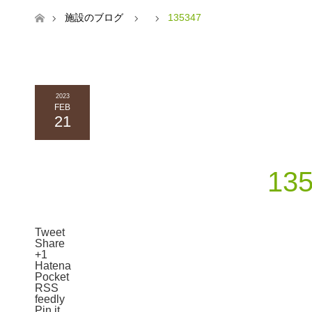
ホーム
施設のブログ
135347
2023
FEB
21
13
Tweet
Share
+1
Hatena
Pocket
RSS
feedly
Pin it