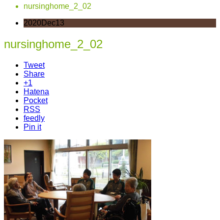
nursinghome_2_02
2020
Dec
13
nursinghome_2_02
Tweet
Share
+1
Hatena
Pocket
RSS
feedly
Pin it