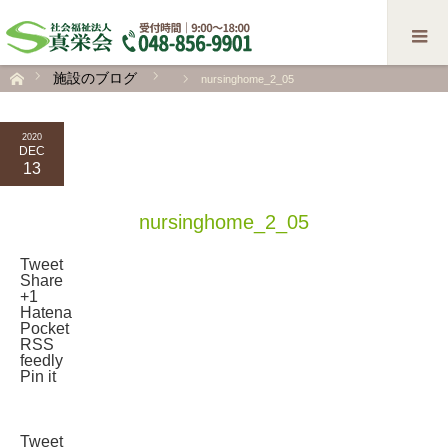
施設のブログ
nursinghome_2_05
ホーム
2020
DEC
13
nursinghome_2_05
Tweet
Share
+1
Hatena
Pocket
RSS
feedly
Pin it
Tweet