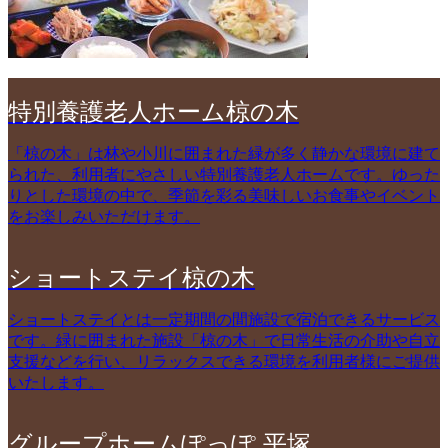
特別養護老人ホーム椋の木
「椋の木」は林や小川に囲まれた緑が多く静かな環境に建て
られた、利用者にやさしい特別養護老人ホームです。ゆった
りとした環境の中で、季節を彩る美味しいお食事やイベント
をお楽しみいただけます。
ショートステイ椋の木
ショートステイとは一定期間の間施設で宿泊できるサービス
です。緑に囲まれた施設「椋の木」で日常生活の介助や自立
支援などを行い、リラックスできる環境を利用者様にご提供
いたします。
グループホームぽっぽ 平塚