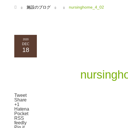
ホーム
施設のブログ
nursinghome_4_02
2020
DEC
18
nursing
Tweet
Share
+1
Hatena
Pocket
RSS
feedly
Pin it