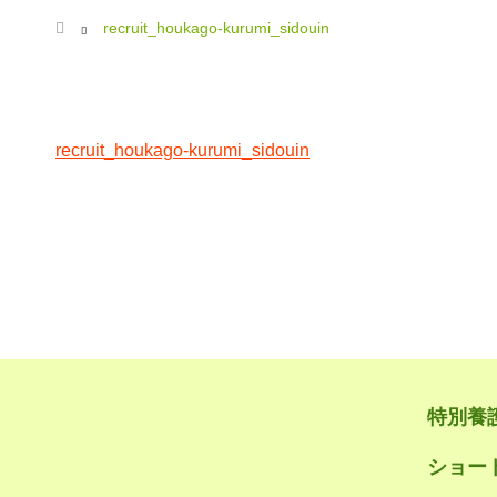
ホーム
recruit_houkago-kurumi_sidouin
recruit_houkago-kurumi_sidouin
特別養
ショー