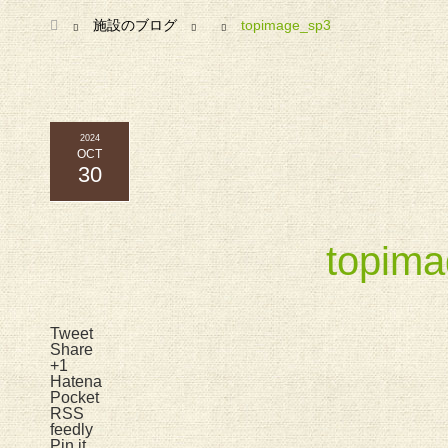
ホーム
施設のブログ
topimage_sp3
2024
OCT
30
topim
Tweet
Share
+1
Hatena
Pocket
RSS
feedly
Pin it